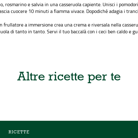
no, rosmarino e salvia in una casseruola capiente. Unisci i pomodori 
lascia cuocere 10 minuti a fiamma vivace. Dopodiché adagia i tranci
n frullatore a immersione crea una crema e riversala nella casseru
la di tanto in tanto. Servi il tuo baccalà con i ceci ben caldo e gua
Altre ricette per te
I
RICETTE